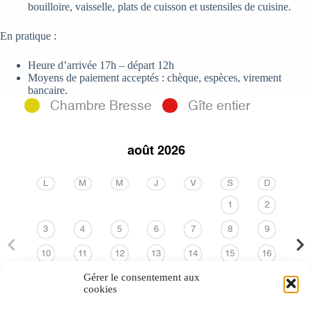
bouilloire, vaisselle, plats de cuisson et ustensiles de cuisine.
En pratique :
Heure d’arrivée 17h – départ 12h
Moyens de paiement acceptés : chèque, espèces, virement
bancaire.
Chambre Bresse
Gîte entier
août 2026
L
M
M
J
V
S
D
1
2
3
4
5
6
7
8
9
10
11
12
13
14
15
16
Gérer le consentement aux
17
18
19
20
21
22
23
cookies
24
25
26
27
28
29
30