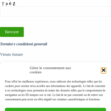
Termini e condizioni generali
Vietato fumare
La vostra prenotazione avrà effetto dopo il ritorno di questo bollettino
Gérer le consentement aux
per posta o e-mail accompagnata o seguita da un assegno per il
cookies
deposito del 25% del prezzo del soggiorno previsto.
Pour offrir les meilleures expériences, nous utilisons des technologies telles que les
Se si annulla la prenotazione, l'intero importo pagato sarà rimborsato
cookies pour stocker et/ou accéder aux informations des appareils. Le fait de consentir
nella misura in cui possiamo riaffittare la camera. In caso contrario, si
à ces technologies nous permettra de traiter des données telles que le comportement de
manterrà il deposito pagato.
navigation ou les ID uniques sur ce site. Le fait de ne pas consentir ou de retirer son
consentement peut avoir un effet négatif sur certaines caractéristiques et fonctions.
Per saperne di più sulla nostra disponibilità e per ottenere dettagli sulle
condizioni di soggio
rno presso il frutt
eto Antonine potete contattarci