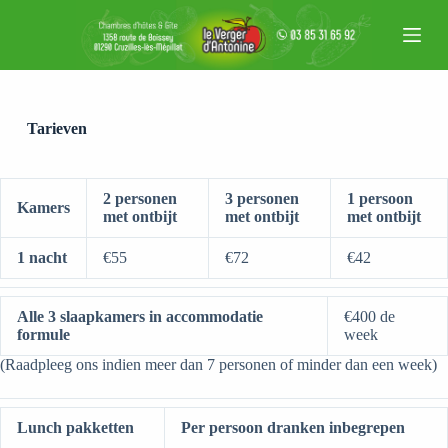
G
a
n
a
a
r
d
Tarieven
e
i
n
h
2 personen
3 personen
1 persoon
Kamers
o
met ontbijt
met ontbijt
met ontbijt
u
d
1 nacht
€55
€72
€42
Alle 3 slaapkamers in accommodatie
€400 de
formule
week
(Raadpleeg ons indien meer dan 7 personen of minder dan een week)
Lunch pakketten
Per persoon dranken inbegrepen