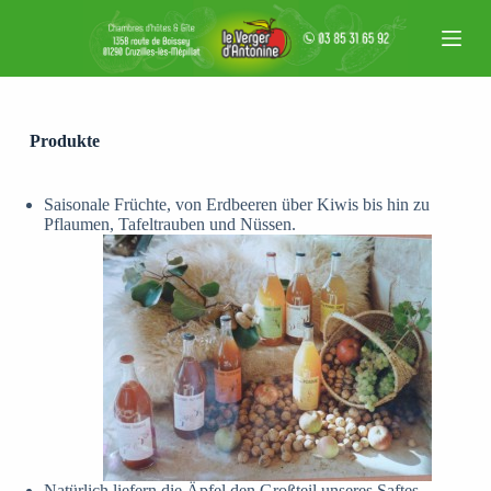
Z
u
m
I
n
h
a
Produkte
l
t
s
Saisonale Früchte, von Erdbeeren über Kiwis bis hin zu
p
Pflaumen, Tafeltrauben und Nüssen.
r
i
n
g
e
n
Natürlich liefern die Äpfel den Großteil unseres Saftes.