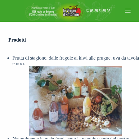
S
a
l
t
a
a
l
Prodotti
c
o
n
Frutta di stagione, dalle fragole ai kiwi alle prugne, uva da tavola
t
e noci.
e
n
u
t
o
Naturalmente le mele forniscono la maggior parte del nostro