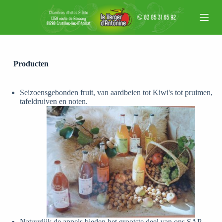
G
a
n
a
a
r
d
Producten
e
i
n
Seizoensgebonden fruit, van aardbeien tot Kiwi's tot pruimen,
h
tafeldruiven en noten.
o
u
d
Natuurlijk de appels bieden het grootste deel van ons SAP.